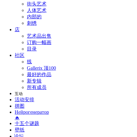
街头艺术
人体艺术
内部的
刺绣
店
艺术品出售
订购一幅画
目录
社区
线
Gallerix 顶100
最好的作品
新专辑
所有成员
互动
活动安排
拼图
Нейрогенератор
🔥
十五个谜题
壁纸
论坛