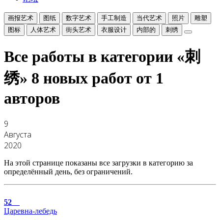
画报艺术
图纸
数字艺术
手工制造
当代艺术
照片
雕塑
图标
人体艺术
街头艺术
衣服设计
内部的
刺绣
Все работы в категории «刺
绣»
8 новых работ от 1
авторов
9
Августа
2020
На этой странице показаны все загрузки в категорию за
определённый день, без ограничений.
52
Царевна-лебедь