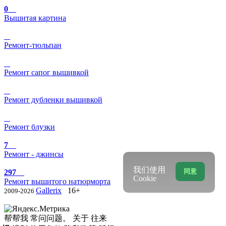
0
Вышитая картина
Ремонт-тюльпан
Ремонт сапог вышивкой
Ремонт дубленки вышивкой
Ремонт блузки
7
Ремонт - джинсы
我们使用
同意
297
Cookie
Ремонт вышитого натюрморта
Gallerix
16+
2009-2026
帮帮我
常问问题。
关于
往来