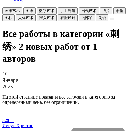
画报艺术
图纸
数字艺术
手工制造
当代艺术
照片
雕塑
图标
人体艺术
街头艺术
衣服设计
内部的
刺绣
Все работы в категории «刺
绣»
2 новых работ от 1
авторов
10
Января
2025
На этой странице показаны все загрузки в категорию за
определённый день, без ограничений.
329
Иисус Христос