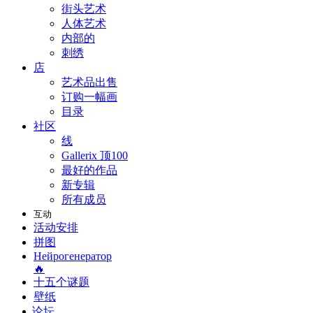
街头艺术
人体艺术
内部的
刺绣
店
艺术品出售
订购一幅画
目录
社区
线
Gallerix 顶100
最好的作品
新专辑
所有成员
互动
活动安排
拼图
Нейрогенератор
🔥
十五个谜题
壁纸
论坛