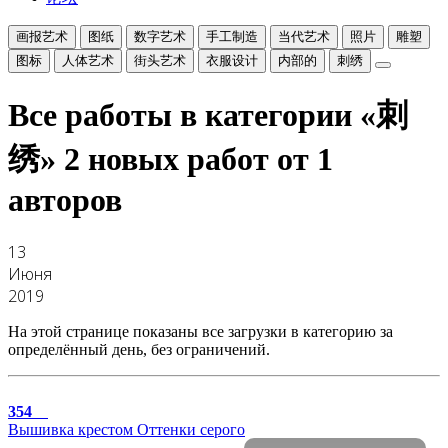
画报艺术
图纸
数字艺术
手工制造
当代艺术
照片
雕塑
图标
人体艺术
街头艺术
衣服设计
内部的
刺绣
Все работы в категории «刺
绣»
2 новых работ от 1
авторов
13
Июня
2019
На этой странице показаны все загрузки в категорию за
определённый день, без ограничений.
354
Вышивка крестом Оттенки серого