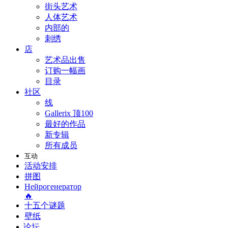
街头艺术
人体艺术
内部的
刺绣
店
艺术品出售
订购一幅画
目录
社区
线
Gallerix 顶100
最好的作品
新专辑
所有成员
互动
活动安排
拼图
Нейрогенератор
🔥
十五个谜题
壁纸
论坛