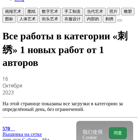
画报艺术
图纸
数字艺术
手工制造
当代艺术
照片
雕塑
图标
人体艺术
街头艺术
衣服设计
内部的
刺绣
Все работы в категории «刺
绣»
1 новых работ от 1
авторов
16
Октября
2023
На этой странице показаны все загрузки в категорию за
определённый день, без ограничений.
570
我们使用
同意
Вышивка на сетке
Cookie
Gallerix
16+