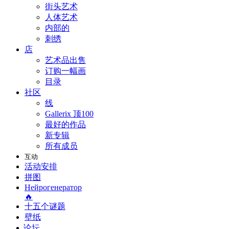
街头艺术
人体艺术
内部的
刺绣
店
艺术品出售
订购一幅画
目录
社区
线
Gallerix 顶100
最好的作品
新专辑
所有成员
互动
活动安排
拼图
Нейрогенератор
🔥
十五个谜题
壁纸
论坛