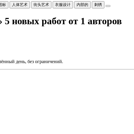
图标
人体艺术
街头艺术
衣服设计
内部的
刺绣
»
5 новых работ от 1 авторов
лённый день, без ограничений.