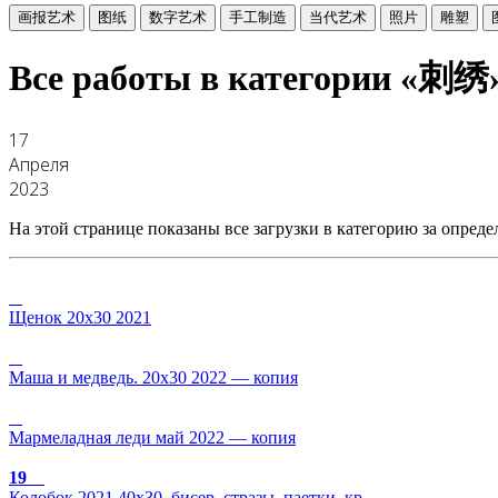
画报艺术
图纸
数字艺术
手工制造
当代艺术
照片
雕塑
Все работы в категории «刺绣
17
Апреля
2023
На этой странице показаны все загрузки в категорию за опреде
Щенок 20х30 2021
Маша и медведь. 20х30 2022 — копия
Мармеладная леди май 2022 — копия
19
Колобок 2021 40х30. бисер. стразы. паетки. кр…