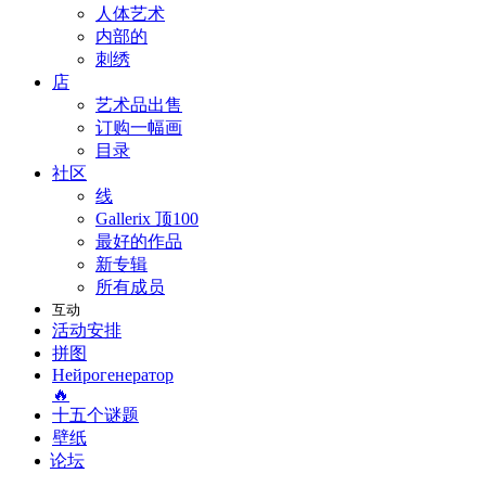
人体艺术
内部的
刺绣
店
艺术品出售
订购一幅画
目录
社区
线
Gallerix 顶100
最好的作品
新专辑
所有成员
互动
活动安排
拼图
Нейрогенератор
🔥
十五个谜题
壁纸
论坛