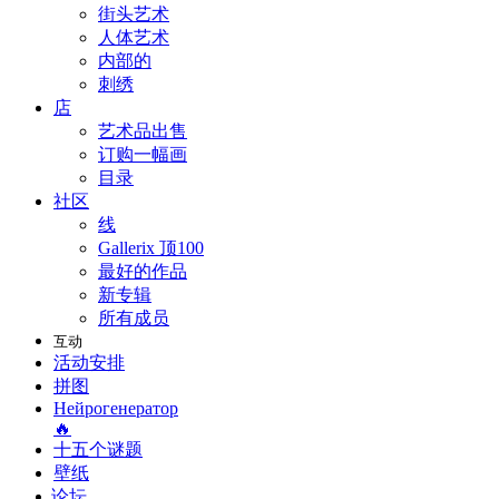
街头艺术
人体艺术
内部的
刺绣
店
艺术品出售
订购一幅画
目录
社区
线
Gallerix 顶100
最好的作品
新专辑
所有成员
互动
活动安排
拼图
Нейрогенератор
🔥
十五个谜题
壁纸
论坛