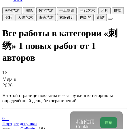
画报艺术
图纸
数字艺术
手工制造
当代艺术
照片
雕塑
图标
人体艺术
街头艺术
衣服设计
内部的
刺绣
Все работы в категории «刺
绣»
1 новых работ от 1
авторов
18
Марта
2026
На этой странице показаны все загрузки в категорию за
определённый день, без ограничений.
0
我们使用
同意
Портрет девушки
Cookie
Gallerix
16+