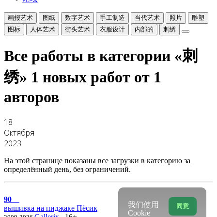
画报艺术
图纸
数字艺术
手工制造
当代艺术
照片
雕塑
图标
人体艺术
街头艺术
衣服设计
内部的
刺绣
Все работы в категории «刺
绣»
1 новых работ от 1
авторов
18
Октября
2023
На этой странице показаны все загрузки в категорию за
определённый день, без ограничений.
90
我们使用
同意
вышивка на пиджаке Пёсик
Cookie
Gallerix
16+