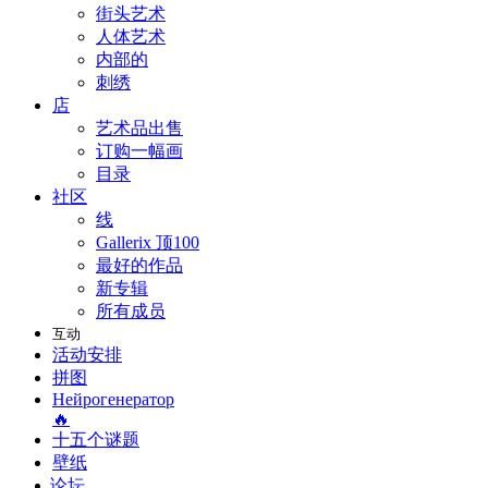
街头艺术
人体艺术
内部的
刺绣
店
艺术品出售
订购一幅画
目录
社区
线
Gallerix 顶100
最好的作品
新专辑
所有成员
互动
活动安排
拼图
Нейрогенератор
🔥
十五个谜题
壁纸
论坛